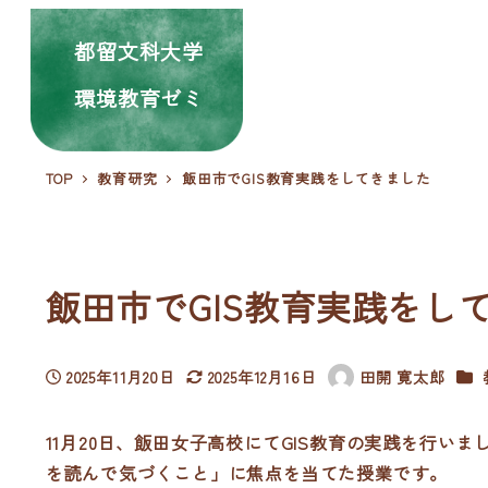
都留文科大学
環境教育ゼミ
TOP
教育研究
飯田市でGIS教育実践をしてきました
飯田市でGIS教育実践をし
カ
2025年11月20日
2025年12月16日
田開 寛太郎
投稿日
更新日
著
者
11月20日、飯田女子高校にてGIS教育の実践を行い
を読んで気づくこと」に焦点を当てた授業です。