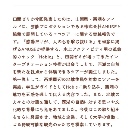
田開ゼミが今回発表したのは、
山梨県・西湖
をフィー
ルドに、芸能プロダクションである
株式会社AMUSE
と
協働で展開しているエコツアーに関する実践報告で
す。「感動だけが、人の心を撃ち抜ける」を理念に掲
げるAMUSEが提供する、水上アクティビティ用の革命
的カヤック「Hobie」と、田開ゼミが培ってきた
イン
タープリテーション技術
が出会うことで、西湖の自然
を新たな視点から体験できるツアーが誕生しました。
第一弾として、西湖周辺の地域住民を対象にツアーを
実施。学生がガイドとしてHobieに乗り込み、西湖の
魅力を五感を通して伝える内容でした。また、地域の
方々との対話を通して、西湖の自然に対する思いや文
化的な背景にも光をあてました。今後はこの取り組み
をさらに発展させ、
地域と企業、そして大学の協働に
よる持続可能な観光のかたち
を模索していきます。