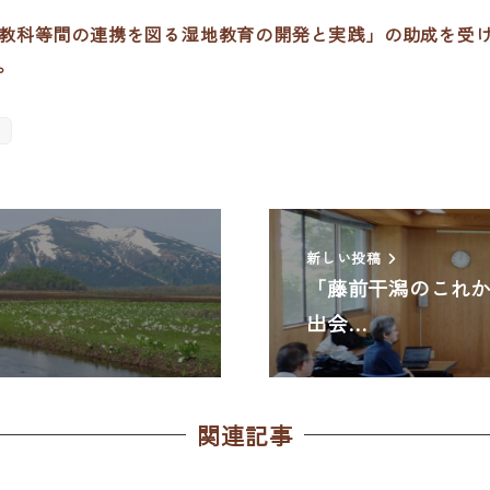
支える教科等間の連携を図る湿地教育の開発と実践」の助成を
。
新しい投稿
「藤前干潟のこれ
出会…
関連記事