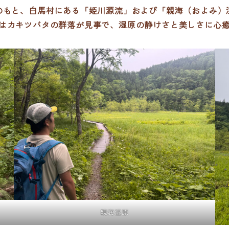
のもと、白馬村にある「姫川源流」および「親海（およみ）
はカキツバタの群落が見事で、湿原の静けさと美しさに心
親海湿原