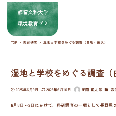
都留文科大学
環境教育ゼミ
TOP
教育研究
湿地と学校をめぐる調査（白馬・佐久）
湿地と学校をめぐる調査（
カテゴ
2025年6月9日
2025年6月10日
田開 寛太郎
教
投稿日
更新日
著
者
6月8日～9日にかけて、科研調査の一環として長野県