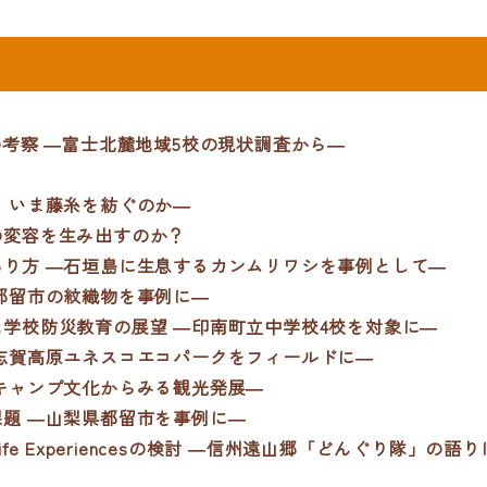
考察 ―富士北麓地域5校の現状調査から―
、いま藤糸を紡ぐのか―
の変容を生み出すのか？
り方 ―石垣島に生息するカンムリワシを事例として―
都留市の紋織物を事例に―
学校防災教育の展望 ―印南町立中学校4校を対象に―
志賀高原ユネスコエコパークをフィールドに―
キャンプ文化からみる観光発展―
題 ―山梨県都留市を事例に―
Life Experiencesの検討 ―信州遠山郷「どんぐり隊」の