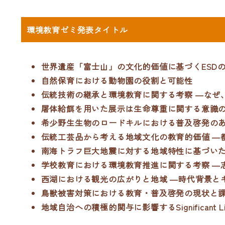
環境教育ゼミ発表タイトル
世界遺産「富士山」の文化的価値に基づくESDの
自然保育における動物園の役割と可能性
伝統技術の継承と環境教育に関する考察 ―なぜ
屠体給餌を用いた展示は生命尊重に関する意識
希少野生生物のロードキルにおける普及啓発のあ
伝統工芸品から考える地域文化の教育的価値 ―
南海トラフ巨大地震に対する地域特性に基づいた
学校教育における環境教育推進に関する考察 ―
西湖における観光の広がりと地域 ―時代背景と
鳥獣被害対策における教育・普及啓発の現状と課
地域自治への積極的関与に影響するSignificant 