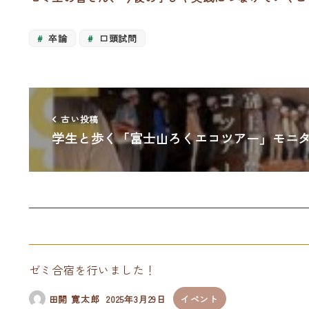
卒論
口頭試問
古い投稿
学生と歩く「富士山ろくエコツアー」モニ
ゼミ合宿を行いました！
田開 寛太郎
2025年3月29日
イベント