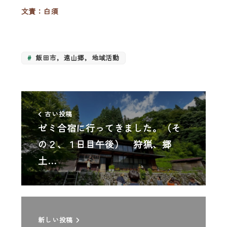
文責：白須
飯田市，遠山郷，地域活動
古い投稿
ゼミ合宿に行ってきました。（そ
の２、１日目午後） 狩猟、郷
土…
新しい投稿