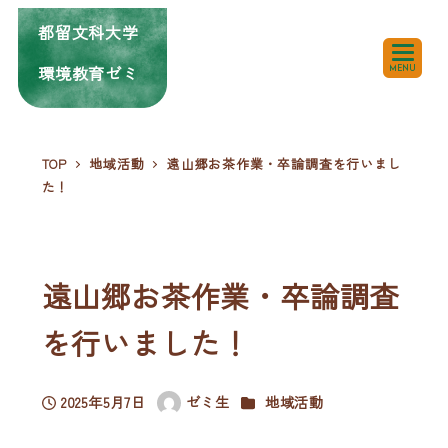
都留文科大学
環境教育ゼミ
MENU
TOP
地域活動
遠山郷お茶作業・卒論調査を行いまし
た！
遠山郷お茶作業・卒論調査
を行いました！
カテゴリー
2025年5月7日
ゼミ生
地域活動
投稿日
著
者