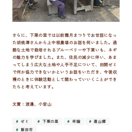
さらに、下栗の里では以前霜月まつりでお世話になっ
た胡桃澤さんから上中根農場のお話を伺いました。過
酷な土地で栽培されるブルーベリーや下栗いも、ネギ
の魅力を学びました。また、住民の減少に伴い、あま
ってしまう広大な土地や人手不足について
、
田開ゼミ
で何か協力できないかというお話をいただき、今後収
穫のときに体験活動として関わっていいくことができ
たらと考えています。
文責：渡邊、小宮山
ゼミ
下栗の里
卒論
遠山郷
飯田市